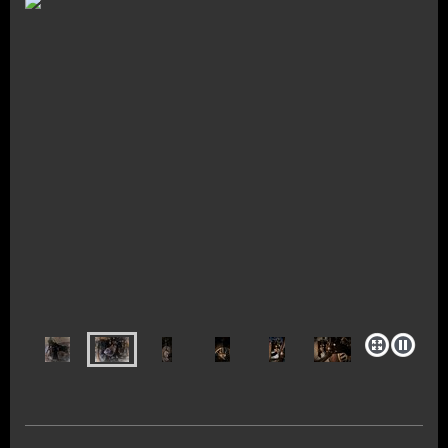
Klassische Motorräder als Kunstobjekte
- 05605-8064434 -