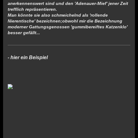
anerkennenswert sind und den 'Adenauer-Mief' jener Zeit
trefflich repräsentieren.
Klassische Motorräder als Kunstobjekte
Man könnte sie also schmeichelnd als 'rollende
Nierentische' bezeichnen;obwohl mir die Bezeichnung
- 05605-8064434 -
moderner Gattungsgenossen 'gummibereiftes Katzenklo'
besser gefällt...
- hier ein Beispiel