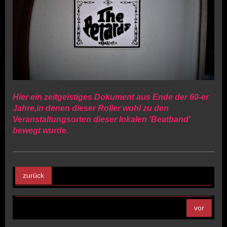
Hier ein zeitgeistiges Dokument aus Ende der 60-er
Jahre,in denen dieser Roller wohl zu den
Veranstaltungsorten dieser lokalen 'Beatband'
bewegt wurde.
zurück
vor