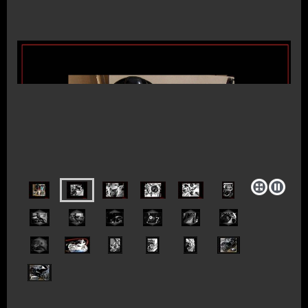
Klassische Motorräder als Kunstobjekte
- 05605-8064434 -