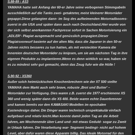
S.88-89 : AS3
YAMAHA hatte seit Anfang der 60-er Jahre seine verbogenen Stimmgabeln
ausschließlich auf die Tanks zwei- getakteter, meist kleinerer Motorräder
gepappt.Diese gelangten dann- im Sog des aufkeimenden Motorradbooms-
zuerst in die USA und später dann auch nach Deutschland.Hier wurde von
der sich selbst anerkannten Fachpresse sofort in Sachen Motorisierung ein
‚ADLER’- Plagiat ausgemacht und genüsslich propagiert.Dieser
Plagiatsvorwurf basierte auf der alten Mär, dass die Japaner in den 50-er
Jahren nichts besseres zu tun hatten, als mit versteckter Kamera die
Innereien deutscher Motorräder zu knipsen, um sie am nächsten Tag in ihre
eigenen Produkte zu implantieren.Wenn es denn wirklich so war, haben sie
es zu mindest sehr gut gemacht, denn das Zeug fuhr wie die Hölle !
S.90-92 : XS360
Außer solch heimtückischen Knochenbrechern wie der XT 500 stellte
YAMAHA dem Markt auch sehr brave, robuste ‚Brot und Butter’ –
Motorräder zur Verfügung. Dies waren z.B. zuerst die 1977 erschienene XS
360 und wenig später dann die XS 400. Beide waren echte Dauerbrenner
und kamen bereits vor den KAWASAKI Modellen im epochalen
Kastendesign daher. Die Dinger waren technisch unspektakulär einfach
aufgebaut und relativ leicht.Man konnte damit jeden Tag an die Arbeit
fahren, am Wochenende über Land und- mit etwas Geduld- sogar zu Zweit
in Urlaub fahren. Die Verarbeitung war- Segment bedingt- nicht auf hohem
Level, aber dafür waren diese Apparate billig. Das ideale Motorrad für den