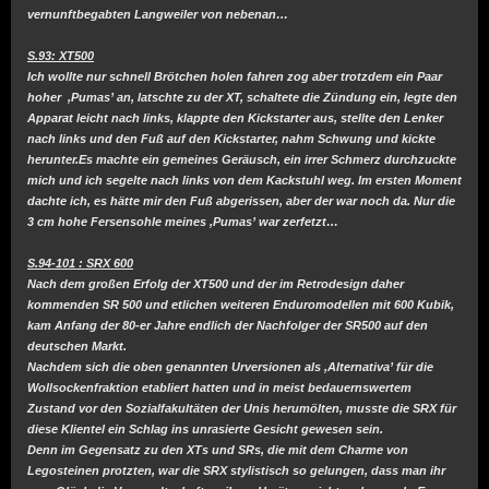
vernunftbegabten Langweiler von nebenan…
S.93: XT500
Ich wollte nur schnell Brötchen holen fahren zog aber trotzdem ein Paar
hoher ‚Pumas’ an, latschte zu der XT, schaltete die Zündung ein, legte den
Apparat leicht nach links, klappte den Kickstarter aus, stellte den Lenker
nach links und den Fuß auf den Kickstarter, nahm Schwung und kickte
herunter.Es machte ein gemeines Geräusch, ein irrer Schmerz durchzuckte
mich und ich segelte nach links von dem Kackstuhl weg. Im ersten Moment
dachte ich, es hätte mir den Fuß abgerissen, aber der war noch da. Nur die
3 cm hohe Fersensohle meines ‚Pumas’ war zerfetzt…
S.94-101 : SRX 600
Nach dem großen Erfolg der XT500 und der im Retrodesign daher
kommenden SR 500 und etlichen weiteren Enduromodellen mit 600 Kubik,
kam Anfang der 80-er Jahre endlich der Nachfolger der SR500 auf den
deutschen Markt.
Nachdem sich die oben genannten Urversionen als ‚Alternativa’ für die
Wollsockenfraktion etabliert hatten und in meist bedauernswertem
Zustand vor den Sozialfakultäten der Unis herumölten, musste die SRX für
diese Klientel ein Schlag ins unrasierte Gesicht gewesen sein.
Denn im Gegensatz zu den XTs und SRs, die mit dem Charme von
Legosteinen protzten, war die SRX stylistisch so gelungen, dass man ihr