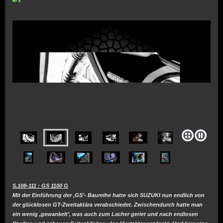
Klassische Motorräder als Kunstobjekte
- 05605-8064434 -
S.108-111 : GS 1100 G
Mit der Einführung der ‚GS’- Baureihe hatte sich SUZUKI nun endlich von
der glücklosen GT-Zweitaktära verabschiedet. Zwischendurch hatte man
ein wenig ‚gewankelt’, was auch zum Lacher geriet und nach endlosen