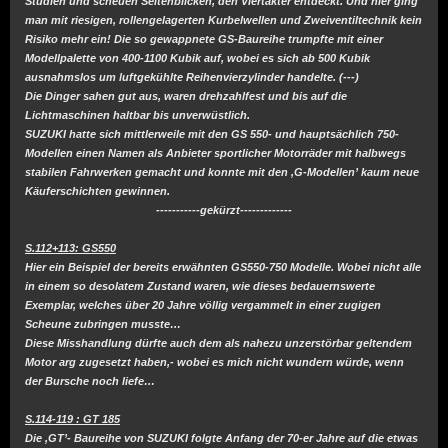
Studien und scheuen Seitenblicken, den Viertakter entdeckt. Und hier ging
man mit riesigen, rollengelagerten Kurbelwellen und Zweiventiltechnik kein
Risiko mehr ein! Die so gewappnete GS-Baureihe trumpfte mit einer
Modellpalette von 400-1100 Kubik auf, wobei es sich ab 500 Kubik
ausnahmslos um luftgekühlte Reihenvierzylinder handelte. (---)
Die Dinger sahen gut aus, waren drehzahlfest und bis auf die
Lichtmaschinen haltbar bis unverwüstlich.
SUZUKI hatte sich mittlerweile mit den GS 550- und hauptsächlich 750-
Modellen einen Namen als Anbieter sportlicher Motorräder mit halbwegs
stabilen Fahrwerken gemacht und konnte mit den ‚G-Modellen’ kaum neue
Käuferschichten gewinnen.
-----------gekürzt-------------
S.112+113: GS550
Hier ein Beispiel der bereits erwähnten GS550-750 Modelle. Wobei nicht alle
in einem so desolatem Zustand waren, wie dieses bedauernswerte
Exemplar, welches über 20 Jahre völlig vergammelt in einer zugigen
Scheune zubringen musste…
Diese Misshandlung dürfte auch dem als nahezu unzerstörbar geltendem
Motor arg zugesetzt haben,- wobei es mich nicht wundern würde, wenn
der Bursche noch liefe…
S.114-119 : GT 185
Die ‚GT’- Baureihe von SUZUKI folgte Anfang der 70-er Jahre auf die etwas