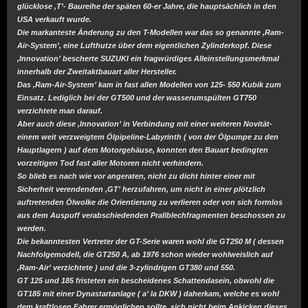
glücklose ‚T’- Baureihe der späten 60-er Jahre, die hauptsächlich in den
USA verkauft wurde.
Die markanteste Änderung zu den T-Modellen war das so genannte ‚Ram-
Air-System’, eine Lufthutze über dem eigentlichen Zylinderkopf. Diese
‚Innovation’ bescherte SUZUKI ein fragwürdiges Alleinstellungsmerkmal
innerhalb der Zweitaktbauart aller Hersteller.
Das ‚Ram-Air-System’ kam in fast allen Modellen von 125- 550 Kubik zum
Einsatz. Lediglich bei der GT500 und der wasserumspülten GT750
verzichtete man darauf.
Aber auch diese ‚Innovation’ in Verbindung mit einer weiteren Novität-
einem weit verzweigtem Ölpipeline-Labyrinth ( von der Ölpumpe zu den
Hauptlagern ) auf dem Motorgehäuse, konnten den Bauart bedingten
vorzeitigen Tod fast aller Motoren nicht verhindern.
So blieb es nach wie vor angeraten, nicht zu dicht hinter einer mit
Sicherheit verendenden ‚GT’ herzufahren, um nicht in einer plötzlich
auftretenden Ölwolke die Orientierung zu verlieren oder von sich formlos
aus dem Auspuff verabschiedenden Prallblechfragmenten beschossen zu
werden.
Die bekanntesten Vertreter der GT-Serie waren wohl die GT250 M ( dessen
Nachfolgemodell, die GT250 A, ab 1976 schon wieder wohlweislich auf
‚Ram-Air’ verzichtete ) und die 3-zylindrigen GT380 und 550.
GT 125 und 185 fristeten ein bescheidenes Schattendasein, obwohl die
GT185 mit einer Dynastartanlage ( a’ la DKW ) daherkam, welche es wohl
dem kraftlosen Fahrer ermöglichen sollte, sich nicht beim Ankicken dieses