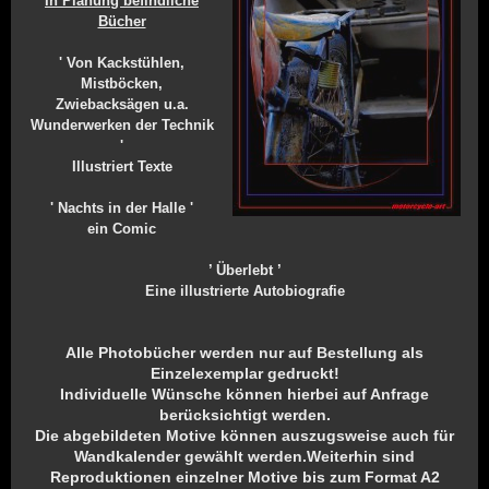
In Planung befindliche
Bücher
Klassische Motorräder als Kunstobjekte
' Von Kackstühlen,
- 05605-8064434 -
Mistböcken,
Zwiebacksägen u.a.
Wunderwerken der Technik
'
Illustriert Texte
' Nachts in der Halle '
ein Comic
’ Überlebt ’
Eine illustrierte Autobiografie
Alle Photobücher werden nur auf Bestellung als
Einzelexemplar gedruckt!
Individuelle Wünsche können hierbei auf Anfrage
berücksichtigt werden.
Die abgebildeten Motive können auszugsweise auch für
Wandkalender gewählt werden.Weiterhin sind
Reproduktionen einzelner Motive bis zum Format A2