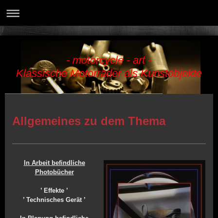
- motorcycle - art -
Klassische Motorräder als Kunstobjekte
Allgemeines zu dem Thema
In Arbeit befindliche
Photobücher
’ Effekte ’
’ Technisches Gerät ’